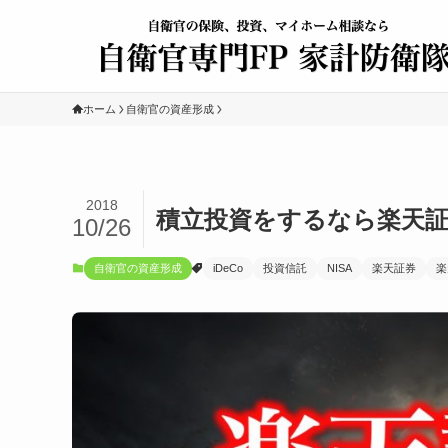
ホーム
自衛官の資産形成
2018
積立投資をするなら楽天
10/26
自衛官の資産形成
iDeCo
投資信託
NISA
楽天証券
楽