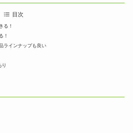
目次
きる！
る！
商品ラインナップも良い
あり