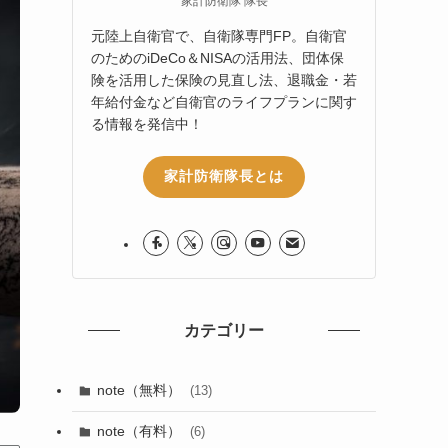
家計防衛隊 隊長
元陸上自衛官で、自衛隊専門FP。自衛官
のためのiDeCo＆NISAの活用法、団体保
険を活用した保険の見直し法、退職金・若
年給付金など自衛官のライフプランに関す
る情報を発信中！
家計防衛隊長とは
カテゴリー
note（無料）
(13)
note（有料）
(6)