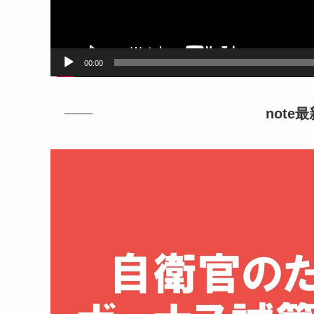
00:00
note