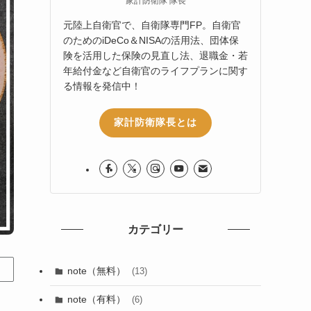
家計防衛隊 隊長
元陸上自衛官で、自衛隊専門FP。自衛官
のためのiDeCo＆NISAの活用法、団体保
険を活用した保険の見直し法、退職金・若
年給付金など自衛官のライフプランに関す
る情報を発信中！
家計防衛隊長とは
カテゴリー
note（無料）
(13)
note（有料）
(6)